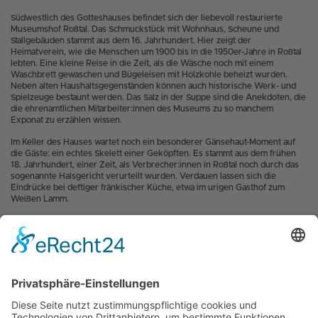
Südwestlich des Gotteshauses befindet sich der liebevoll restaurierte
Museumshof Roßtal. Das Schmuckstück mit Wohnhaus, Scheune und
Stallgebäuden stammt aus dem 16. Jahrhundert. Hier zeigt der
Heimatverein, wie die Menschen um 1900 bis in die 1950er-Jahre in Roßtal
lebten. Eine kleine Reise in die Zeit, als die Wäsche noch mit einem
Waschbrett gewaschen und Bügeleisen mit Holzkohle beheizt wurden.
Neben alten Haushaltsgegenständen können auch historische Werk- und
Spielzeuge bestaunt werden. Das Salz in der Suppe sind die Anekdoten, die
die ehrenamtlichen Mitarbeiter:innen des Museums zu so manchem
Exponat zu erzählen wissen.
Im Keller des Hauses wartet noch ein besonderer Gänsehaut-Moment auf
die Gäste: ein echtes Skelett einer Geköpften. Es stammt aus dem frühen
18. Jahrhundert, einer Zeit, als Verbrecher:innen in Roßtal noch durch das
sogenannte Halsgericht verurteilt wurden. Verdauen lassen sich die
Eindrücke bei deftiger fränkischer Küche, etwa im urigen Gasthof zum
Weißen Lamm.
INFO
Weitere Tipps für diesen Ausflug gibt es unter
frankentourismus.de
Die
Fahrpläne,
der von Arverio Baden-Württemberg betriebenen Linien
im
Überblick.