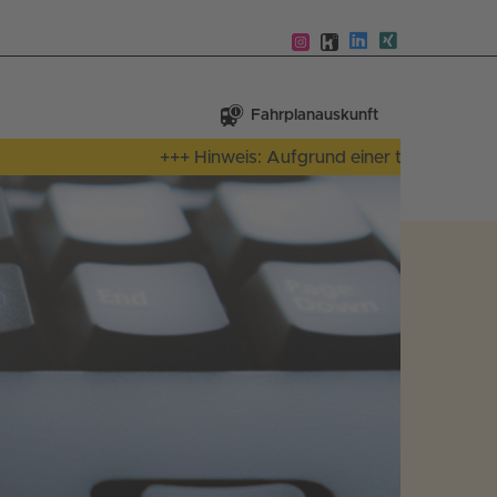
Fahrplanauskunft
+++ Hinweis: Aufgrund einer technischen Stör