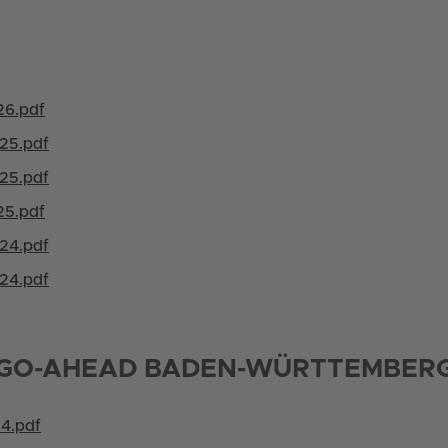
26.pdf
325.pdf
225.pdf
25.pdf
324.pdf
224.pdf
 GO-AHEAD BADEN-WÜRTTEMBER
24.pdf