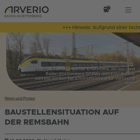
+++ Hinweis: Aufgrund einer techni
Ein Mireo-Fahrzeug aus der Ersatzflotte, die das Land
Baden-Württemberg (SFBW) dem EVU Arverio
während der Zeit der ETCS-Umrüstung zur Verfügung
stellt.
News und Presse
BAUSTELLENSITUATION AUF
DER REMSBAHN