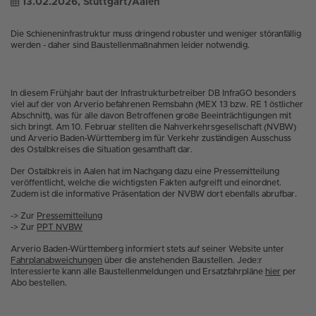
13.02.2026
, Stuttgart/Aalen
Die Schieneninfrastruktur muss dringend robuster und weniger störanfällig
werden - daher sind Baustellenmaßnahmen leider notwendig.
In diesem Frühjahr baut der Infrastrukturbetreiber DB InfraGO besonders
viel auf der von Arverio befahrenen Remsbahn (MEX 13 bzw. RE 1 östlicher
Abschnitt), was für alle davon Betroffenen große Beeinträchtigungen mit
sich bringt. Am 10. Februar stellten die Nahverkehrsgesellschaft (NVBW)
und Arverio Baden-Württemberg im für Verkehr zuständigen Ausschuss
des Ostalbkreises die Situation gesamthaft dar.
Der Ostalbkreis in Aalen hat im Nachgang dazu eine Pressemitteilung
veröffentlicht, welche die wichtigsten Fakten aufgreift und einordnet.
Zudem ist die informative Präsentation der NVBW dort ebenfalls abrufbar.
-> Zur
Pressemitteilung
-> Zur
PPT NVBW
Arverio Baden-Württemberg informiert stets auf seiner Website unter
Fahrplanabweichungen
über die anstehenden Baustellen. Jede:r
Interessierte kann alle Baustellenmeldungen und Ersatzfahrpläne
hier
per
Abo bestellen.