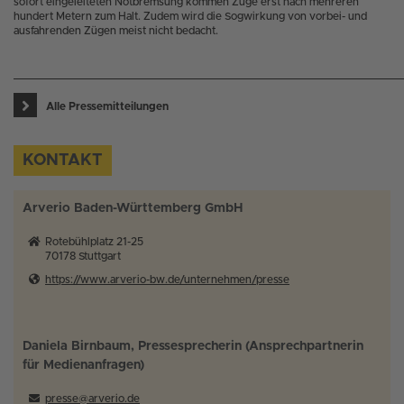
sofort eingeleiteten Notbremsung kommen Züge erst nach mehreren
hundert Metern zum Halt. Zudem wird die Sogwirkung von vorbei- und
ausfahrenden Zügen meist nicht bedacht.
Alle Pressemitteilungen
KONTAKT
Arverio Baden-Württemberg GmbH
Rotebühlplatz 21-25
70178
Stuttgart
https://www.arverio-bw.de/unternehmen/presse
Daniela Birnbaum, Pressesprecherin (Ansprechpartnerin
für Medienanfragen)
presse@arverio.de