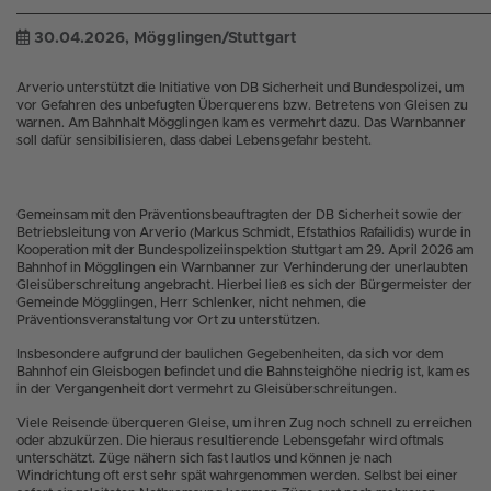
30.04.2026
, Mögglingen/Stuttgart
Arverio unterstützt die Initiative von DB Sicherheit und Bundespolizei, um
vor Gefahren des unbefugten Überquerens bzw. Betretens von Gleisen zu
warnen. Am Bahnhalt Mögglingen kam es vermehrt dazu. Das Warnbanner
soll dafür sensibilisieren, dass dabei Lebensgefahr besteht.
Gemeinsam mit den Präventionsbeauftragten der DB Sicherheit sowie der
Betriebsleitung von Arverio (Markus Schmidt, Efstathios Rafailidis) wurde in
Kooperation mit der Bundespolizeiinspektion Stuttgart am 29. April 2026 am
Bahnhof in Mögglingen ein Warnbanner zur Verhinderung der unerlaubten
Gleisüberschreitung angebracht. Hierbei ließ es sich der Bürgermeister der
Gemeinde Mögglingen, Herr Schlenker, nicht nehmen, die
Präventionsveranstaltung vor Ort zu unterstützen.
Insbesondere aufgrund der baulichen Gegebenheiten, da sich vor dem
Bahnhof ein Gleisbogen befindet und die Bahnsteighöhe niedrig ist, kam es
in der Vergangenheit dort vermehrt zu Gleisüberschreitungen.
Viele Reisende überqueren Gleise, um ihren Zug noch schnell zu erreichen
oder abzukürzen. Die hieraus resultierende Lebensgefahr wird oftmals
unterschätzt. Züge nähern sich fast lautlos und können je nach
Windrichtung oft erst sehr spät wahrgenommen werden. Selbst bei einer