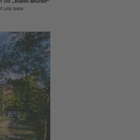
r die
„Rialto-Brücke“
t uns leise