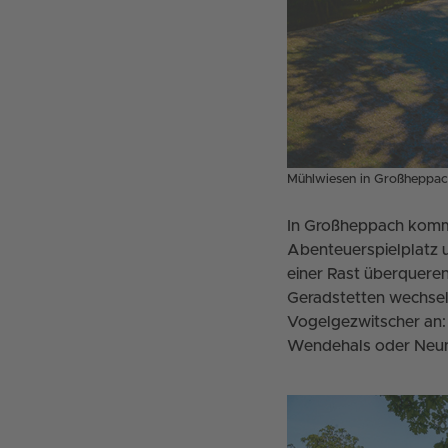
Mühlwiesen in Großheppach
In Großheppach kom
Abenteuerspielplatz u
einer Rast überqueren
Geradstetten wechseln
Vogelgezwitscher an: 
Wendehals oder Neun