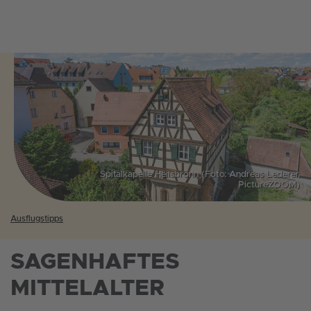
Spitalkapelle Heilsbronn (Foto: Andreas Lederer,
PictureZOOM)
Ausflugstipps
SAGENHAFTES
MITTELALTER