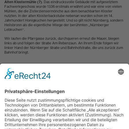
Alten Klostermühle (7)
. Das eindrucksvolle Gebäude mit aufgesetztem
Fachwerkgeschoss wurde 1336 erstmals erwähnt und war eine von vielen
Mühlen, die die Zisterziensermönche aus dem benachbarten Kloster
nutzten. In der alten Klosterbackstube nebenan wurden schon im 14.
Jahrhundert Honigkuchen hergestellt. Und so gilt nicht Nürnberg, sondern
Heilsbronn als die eigentliche Wiege der berühmten „Nürnberger
Lebkuchen“.
Wir laufen die Pfarrgasse zurück, durchqueren erneut die Mauer, biegen
links ab und folgen der Straße Am Rebenzaun. An ihrem Ende folgen wir
linker Hand der Nürnberger Straße und Bahnhofstraße, die uns zurück zum
Bahnhof bringt.
INFOS
Weitere Tipps für Ausflüge im bwegt-Netz gibt es
unter
www.bwegt.de/wandern
Die
Fahrpläne,
der von Arverio Baden-Württemberg
betriebenen Linien
im Überblick.
Unsere
Liniennetzübersicht
, das
Stuttgarter Netz und Murrbahn
und das
Streckennetz Baden-Württemberg-Tarif
auf einer Seite.